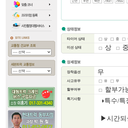
타이어 상태
상
중
상
미션 상태
무
장착옵션
사고유무
유
무
할부가
할부여부
특기사항
◑특수/
▶시간되