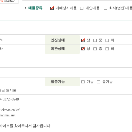
매물종류
매매상사매물
개인매물
회사(법인)매
하
엔진상태
상
중
하
하
외관상태
상
중
하
절충가능
가능
불가능
현금 일시불
8372~8949
uckman.co.kr/
nmail.net
\\" 사이트를 찾아주셔서 감사합니다.