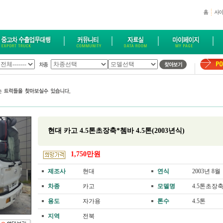
현대 카고 4.5톤초장축*쳄바 4.5톤(2003년식)
1,750만원
제조사
현대
연식
2003년 8월
차종
카고
모델명
4.5톤초장
용도
자가용
톤수
4.5톤
지역
전북