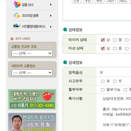
타이어 상태
상
중
미션 상태
상
중
장착옵션
무
사고유무
유
무
할부여부
할부가능
특기사항
상담대표전화 : 010~
홈피 : http://www.tr
이메일 : km9364@ha
저희 \\\"트럭맨\